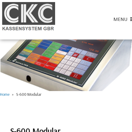
MENU
CKC-Kassensysteme
Home
» S-600 Modular
S-600 Modular